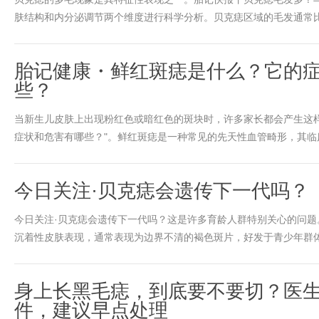
肤结构和内分泌调节两个维度进行科学分析。​​贝克痣区域的毛发通常比周
胎记健康・鲜红斑痣是什么？它的
些？
当新生儿皮肤上出现粉红色或暗红色的斑块时，许多家长都会产生这样的
症状和危害有哪些？"​​。鲜红斑痣是一种常见的先天性血管畸形，其临
今日关注·贝克痣会遗传下一代吗？
今日关注·贝克痣会遗传下一代吗？​​这是许多育龄人群特别关心的问
沉着性皮肤表现，通常表现为边界不清的褐色斑片，好发于青少年群体。​
身上长黑毛痣，到底要不要切？医生
件，建议早点处理