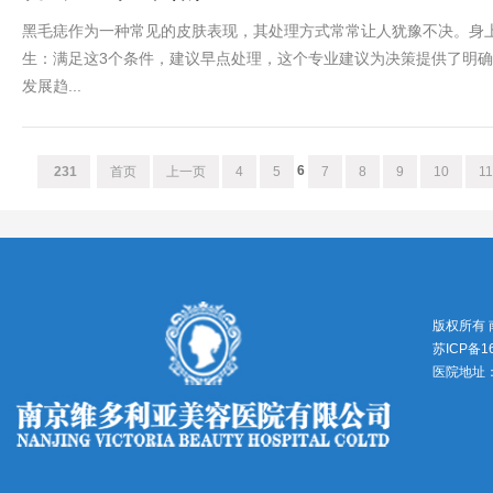
黑毛痣作为一种常见的皮肤表现，其处理方式常常让人犹豫不决。​​
生：满足这3个条件，建议早点处理，这个专业建议为决策提供了明确方
发展趋...
6
231
首页
上一页
4
5
7
8
9
10
1
版权所有
苏ICP备1
医院地址