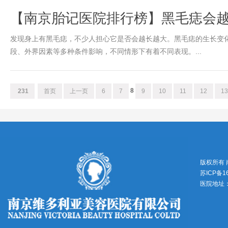
【南京胎记医院排行榜】黑毛痣会
发现身上有黑毛痣，不少人担心它是否会越长越大。黑毛痣的生长变
段、外界因素等多种条件影响，不同情形下有着不同表现。​...
8
231
首页
上一页
6
7
9
10
11
12
1
版权所有
苏ICP备1
医院地址