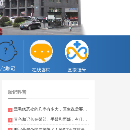
其他胎记
在线咨询
直接挂号
胎记科普
黑毛痣恶变的几率有多大，医生说需要切除
1
青色胎记长在臀部、手臂和面部，有什么不同意义？
2
胎记是黑色的要警惕了！ABCDE自测法