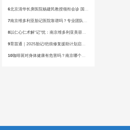
6
北京清华长庚医院杨建民教授领衔会诊 国家级公益基金助力胎记患儿健康行动在宁启动
7
南京维多利亚胎记医院靠谱吗？专业团队，安心之选
8
以仁心仁术解“记”忧：南京维多利亚美容医院构建胎记诊疗新标杆
9
育苗通｜2025胎记/疤痕修复援助计划启动！限300名速申领
10
咖啡斑对身体健康有危害吗？南京哪个胎记医院专业？