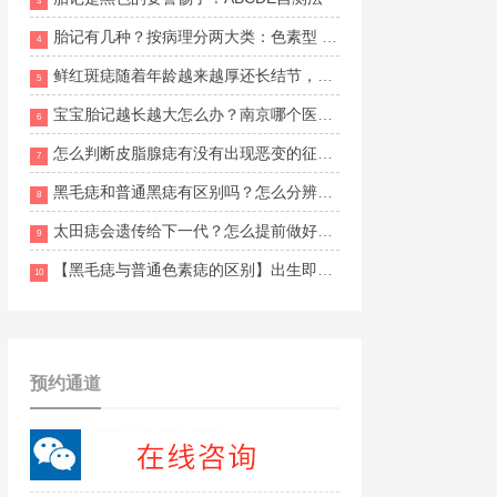
3
胎记有几种？按病理分两大类：色素型 vs 血管型
4
鲜红斑痣随着年龄越来越厚还长结节，什么方法改善更安全有效？南京胎记医院哪家口碑好？
5
宝宝胎记越长越大怎么办？南京哪个医生治疗经验比较丰富？
6
怎么判断皮脂腺痣有没有出现恶变的征兆？南京维多利亚胎记地址在哪里？
7
黑毛痣和普通黑痣有区别吗？怎么分辨两者的不同？南京哪家胎记医院比较好？
8
太田痣会遗传给下一代？怎么提前做好预防和干预？南京目前有正规胎记援助活动吗？
9
【黑毛痣与普通色素痣的区别】出生即有、面积大、多毛发
10
预约通道