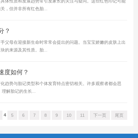
其具体性质和发展趋势常引发家长的关注与疑问。这些红色印记可能
，但并非所有红色胎...
分？
新手父母在迎接新生命时常常会提出的问题。当宝宝娇嫩的皮肤上出
的来源及其性质。胎...
速度如何？
变化趋势与胎记类型和个体发育特点密切相关。许多观察者都会思
 理解胎记的生长...
4
5
6
7
8
9
10
11
下一页
尾页