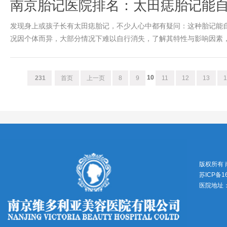
南京胎记医院排名：太田痣胎记能
发现身上或孩子长有太田痣胎记，不少人心中都有疑问：这种胎记能
况因个体而异，大部分情况下难以自行消失，了解其特性与影响因素，才能
10
231
首页
上一页
8
9
11
12
13
版权所有
苏ICP备1
医院地址