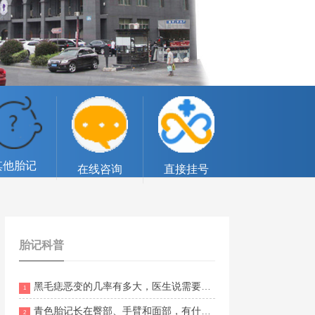
其他胎记
在线咨询
直接挂号
胎记科普
黑毛痣恶变的几率有多大，医生说需要切除
1
青色胎记长在臀部、手臂和面部，有什么不同意义？
2