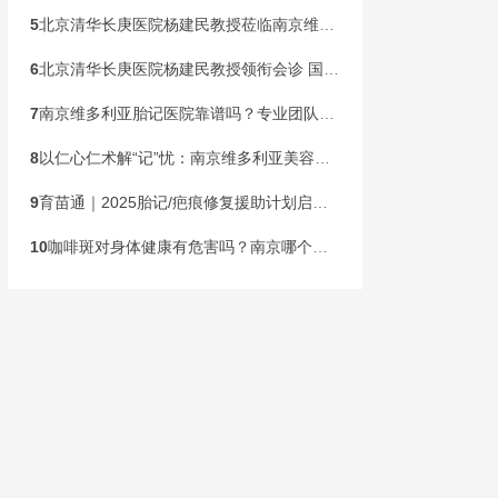
5
北京清华长庚医院杨建民教授莅临南京维多利亚胎记诊疗，本周末联合会诊开启！
6
北京清华长庚医院杨建民教授领衔会诊 国家级公益基金助力胎记患儿健康行动在宁启动
7
南京维多利亚胎记医院靠谱吗？专业团队，安心之选
8
以仁心仁术解“记”忧：南京维多利亚美容医院构建胎记诊疗新标杆
9
育苗通｜2025胎记/疤痕修复援助计划启动！限300名速申领
10
咖啡斑对身体健康有危害吗？南京哪个胎记医院专业？