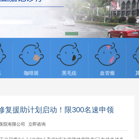
痣
咖啡斑
黑毛痣
血管瘤
痕修复援助计划启动！限300名速申领
医院有限公司
立即咨询