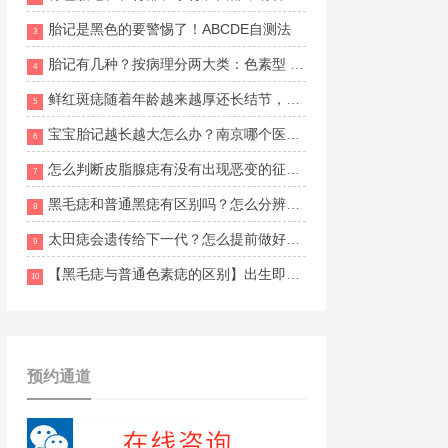
胎记是黑色的要警惕了！ABCDE自测法
3
胎记有几种？按病理分两大类：色素型 vs 血管型
4
鲜红斑痣随着年龄越来越厚还长结节，什么方法改善更安全有效？南京胎记医院哪家口碑好？
5
宝宝胎记越长越大怎么办？南京哪个医生治疗经验比较丰富？
6
怎么判断皮脂腺痣有没有出现恶变的征兆？南京维多利亚胎记地址在哪里？
7
黑毛痣和普通黑痣有区别吗？怎么分辨两者的不同？南京哪家胎记医院比较好？
8
太田痣会遗传给下一代？怎么提前做好预防和干预？南京目前有正规胎记援助活动吗？
9
【黑毛痣与普通色素痣的区别】出生即有、面积大、多毛发
10
预约通道