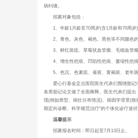
病纠缠。
招募对象包括：
1、年龄1月龄至70周岁(含1月龄和70周岁)
2、青色、灰色、褐色、黑色等不同颜色的
3、鲜红斑痣、草莓状血管瘤、毛细血管瘤
4、增生性疤痕、凹陷性疤痕、萎缩性疤痕
5、色沉、色素痣、雀斑、黄褐斑、老年斑
爱心行基金定点医院医生代表们围绕胎记/
各类胎记论文做了全面阐释。医生代表们提出
现(例如类型、病灶分布情况)、病因学背景(
期定向诊断、科学规范治疗”的个体化诊疗途径
温馨提示
招募报名时间：即日起至7月13日止。