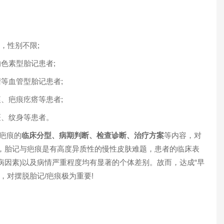
，性别不限;
色素型胎记患者;
等血管型胎记患者;
、疤痕疙瘩等患者;
、纹身等患者。
疤痕的
临床分型、病期判断、检查诊断、治疗方案
等内容，对
，胎记与疤痕是有高度异质性的慢性皮肤难题，患者的临床表
致病因素)以及病情严重程度均有显著的个体差别。故而，达成“早
，对摆脱胎记/疤痕极为重要!