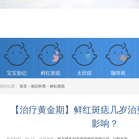
宝宝胎记
鲜红斑痣
太田痣
咖啡斑
您的位置：
首页
>
胎记科普
>
鲜红斑痣
【治疗黄金期】鲜红斑痣几岁治
影响？