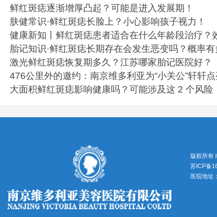
鲜红斑痣逐渐增厚凸起？可能是进入发展期！
肤健常识·鲜红斑痣长脸上？小心影响孩子视力！
健康新知丨鲜红斑痣患者适合在什么年龄段治疗？
胎记知识·鲜红斑痣长期存在会发生恶变吗？概率有
激光鲜红斑痣恢复期多久？江苏哪家胎记医院好？
476公里外的邀约：南京维多利亚为“小关公”轩轩
大面积鲜红斑痣影响健康吗？可能涉及这 2 个风险
版权所有
苏ICP备1
医院地址