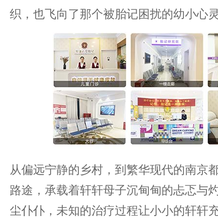
织，也飞向了那个被胎记困扰的幼小心
从偏远宁静的乡村，到繁华现代的南京都
路途，承载着轩轩母子沉甸甸的忐忑与
尘仆仆，未知的治疗过程让小小的轩轩