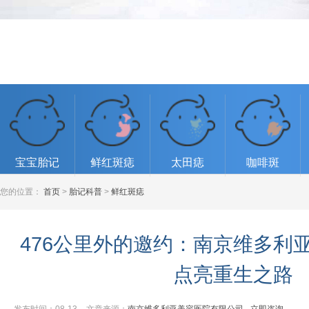
宝宝胎记
鲜红斑痣
太田痣
咖啡斑
您的位置：
首页
>
胎记科普
>
鲜红斑痣
476公里外的邀约：南京维多利亚
点亮重生之路