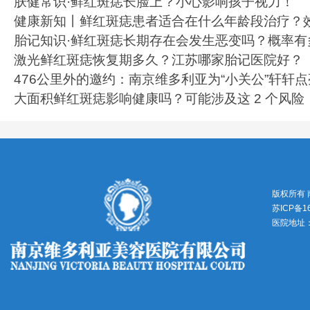
肤健常识·鲜红斑痣长脸上？小心影响孩子视力！
健康新知丨鲜红斑痣患者适合在什么年龄段治疗？
胎记知识·鲜红斑痣长期存在会发生恶变吗？概率有
激光鲜红斑痣恢复期多久？江苏哪家胎记医院好？
476公里外的邀约：南京维多利亚为“小关公”轩轩
大面积鲜红斑痣影响健康吗？可能涉及这 2 个风险
版权所有
苏ICP备1
医院地址