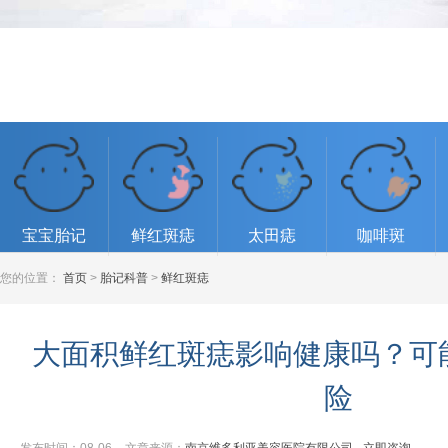
宝宝胎记
鲜红斑痣
太田痣
咖啡斑
您的位置：
首页
>
胎记科普
>
鲜红斑痣
大面积鲜红斑痣影响健康吗？可能
险