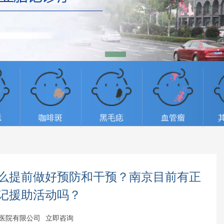
痣
咖啡斑
黑毛痣
血管瘤
么提前做好预防和干预？南京目前有正
记援助活动吗？
医院有限公司
立即咨询