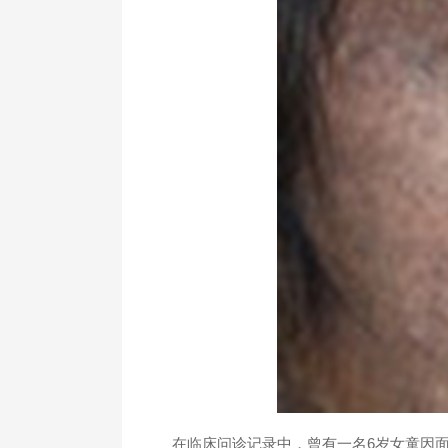
在临床问诊记录中，曾有一名6岁女童因面