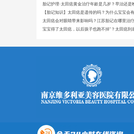
胎记护理·太田痣黄金治疗年龄是几岁？早治还是
【胎记知识】太田痣是遗传的吗？为什么宝宝会
太田痣会对眼睛带来影响吗？江苏胎记在哪里治
宝宝得了太田痣，以后孩子也跑不掉”？太田痣到