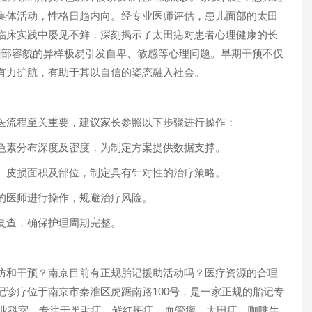
集体活动，性格日趋内向。经专业医师评估，患儿面部的太田
临床实践中屡见不鲜，深刻揭示了太田痣对患者心理健康的长
面部容貌的异样极易引发自卑、敏感等心理问题。早期干预不仅
有力护航，有助于其以自信的姿态融入社会。
流程至关重要，建议家长参照以下步骤进行操作：
素分布深度及密度，为制定方案提供数据支撑。
皮损面积及部位，制定具有针对性的治疗策略。
医师进行操作，规避治疗风险。
查，确保护理周期完整。
和干预？南京目前有正规胎记援助活动吗？医疗资源的合理
诊疗位于南京市秦淮区虎踞南路100号，是一家正规的胎记专
专业科室，专注于黑毛痣、鲜红斑痣、血管瘤、太田痣、咖啡牛