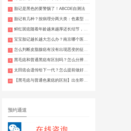
胎记是黑色的要警惕了！ABCDE自测法
3
胎记有几种？按病理分两大类：色素型 vs 血管型
4
鲜红斑痣随着年龄越来越厚还长结节，什么方法改善更安全有效？南京胎记医院哪家口碑好？
5
宝宝胎记越长越大怎么办？南京哪个医生治疗经验比较丰富？
6
怎么判断皮脂腺痣有没有出现恶变的征兆？南京维多利亚胎记地址在哪里？
7
黑毛痣和普通黑痣有区别吗？怎么分辨两者的不同？南京哪家胎记医院比较好？
8
太田痣会遗传给下一代？怎么提前做好预防和干预？南京目前有正规胎记援助活动吗？
9
【黑毛痣与普通色素痣的区别】出生即有、面积大、多毛发
10
预约通道