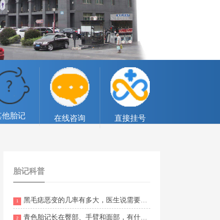
其他胎记
在线咨询
直接挂号
胎记科普
黑毛痣恶变的几率有多大，医生说需要切除
1
青色胎记长在臀部、手臂和面部，有什么不同意义？
2