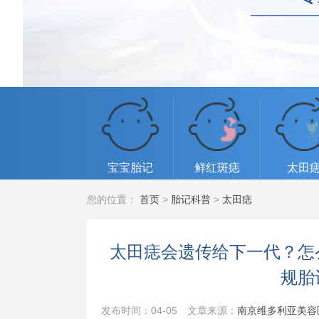
宝宝胎记
鲜红斑痣
太田
您的位置：
首页
>
胎记科普
>
太田痣
太田痣会遗传给下一代？怎
规胎
发布时间：04-05
文章来源：
南京维多利亚美容