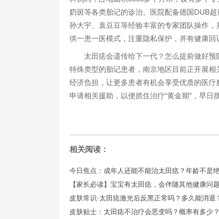
奶斑等各类胎记的诊治。医院配备德国DUB
孙大宇、袁豆豆等经验丰富的专家团队操作，
供一患一医模式，注重隐私保护，并有健康回
太田痣会遗传给下一代？怎么提前做好预防
特殊类型的胎记患者，南京地区目前正开展相
经济负担，让更多患者有机会享受优质的医疗
申请相关援助，以便抓住治疗“黄金期”，早日
相关阅读：
今日焦点：成年人还能不能治太田痣？年龄不是
【家长必读】宝宝有太田痣，会伴随其他健康问
皮肤常识·太田痣激光后反黑正常吗？多久能消退
皮肤贴士：太田痣不治疗会恶变吗？概率有多少