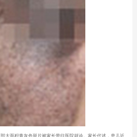
部大面积青灰色斑片被家长带往医院就诊。家长代述，患儿近