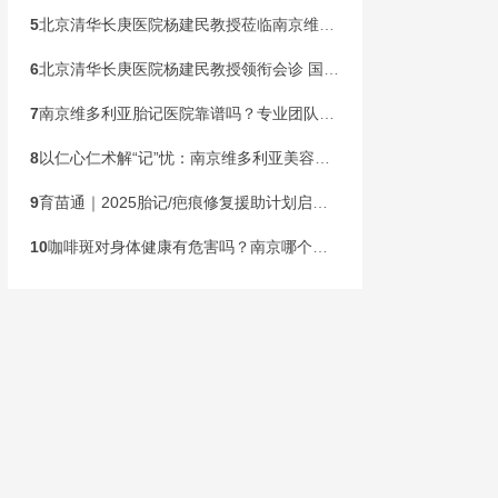
5
北京清华长庚医院杨建民教授莅临南京维多利亚胎记诊疗，本周末联合会诊开启！
6
北京清华长庚医院杨建民教授领衔会诊 国家级公益基金助力胎记患儿健康行动在宁启动
7
南京维多利亚胎记医院靠谱吗？专业团队，安心之选
8
以仁心仁术解“记”忧：南京维多利亚美容医院构建胎记诊疗新标杆
9
育苗通｜2025胎记/疤痕修复援助计划启动！限300名速申领
10
咖啡斑对身体健康有危害吗？南京哪个胎记医院专业？