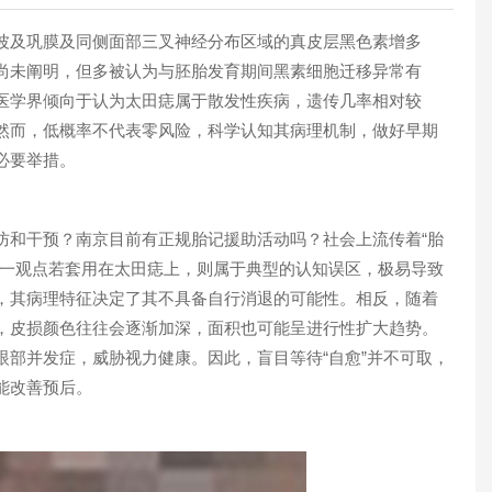
及巩膜及同侧面部三叉神经分布区域的真皮层黑色素增多
尚未阐明，但多被认为与胚胎发育期间黑素细胞迁移异常有
医学界倾向于认为太田痣属于散发性疾病，遗传几率相对较
然而，低概率不代表零风险，科学认知其病理机制，做好早期
必要举措。
1
和干预？南京目前有正规胎记援助活动吗？社会上流传着“胎
这一观点若套用在太田痣上，则属于典型的认知误区，极易导致
，其病理特征决定了其不具备自行消退的可能性。相反，随着
，皮损颜色往往会逐渐加深，面积也可能呈进行性扩大趋势。
眼部并发症，威胁视力健康。因此，盲目等待“自愈”并不可取，
能改善预后。