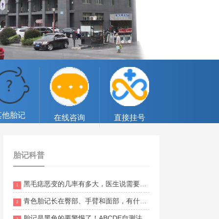
其他胎记
在线咨询
直接挂号
胎记科普
黑毛痣恶变的几率有多大，医生说需要切除
1
青色胎记长在臀部、手臂和面部，有什么不同意义？
2
胎记是黑色的要警惕了！ABCDE自测法