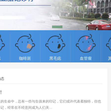
痣
咖啡斑
黑毛痣
血管瘤
动态
！
生命中，总有一些与生俱来的印记，它们或许代表着独特，但也
，经常在不经意间成为人们关...