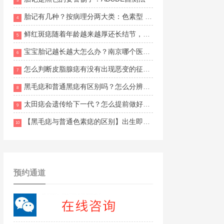
3
胎记有几种？按病理分两大类：色素型 vs 血管型
4
鲜红斑痣随着年龄越来越厚还长结节，什么方法改善更安全有效？南京胎记医院哪家口碑好？
5
宝宝胎记越长越大怎么办？南京哪个医生治疗经验比较丰富？
6
怎么判断皮脂腺痣有没有出现恶变的征兆？南京维多利亚胎记地址在哪里？
7
黑毛痣和普通黑痣有区别吗？怎么分辨两者的不同？南京哪家胎记医院比较好？
8
太田痣会遗传给下一代？怎么提前做好预防和干预？南京目前有正规胎记援助活动吗？
9
【黑毛痣与普通色素痣的区别】出生即有、面积大、多毛发
10
预约通道