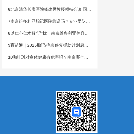
6
北京清华长庚医院杨建民教授领衔会诊 国家级公益基金助力胎记患儿健康行动在宁启动
7
南京维多利亚胎记医院靠谱吗？专业团队，安心之选
8
以仁心仁术解“记”忧：南京维多利亚美容医院构建胎记诊疗新标杆
9
育苗通｜2025胎记/疤痕修复援助计划启动！限300名速申领
10
咖啡斑对身体健康有危害吗？南京哪个胎记医院专业？
）