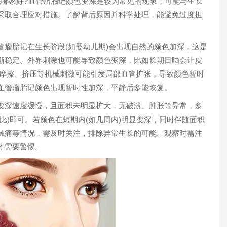
哪家好?血管瘤胎记颜色变深是较为常见的现象，可能与生长
采取合理应对措施。了解背后原因并科学处理，能避免过度担
胎记在生长阶段(如婴幼儿期)会出现自然的颜色加深，这是
渐稳定。外界刺激也可能导致颜色变深，比如长期日晒会让皮
;摩擦、挤压等机械刺激可能引发局部血管扩张，导致颜色暂时
1
血管瘤胎记颜色出现暂时性加深，平静后多能恢复。​
深速度缓慢，且面积未明显扩大，无破溃、肿胀等异常，多
比)即可。若颜色在短期内(如几周内)明显变深，同时伴随面积
触痛等情况，需及时关注，排除异常生长的可能。观察时需注
需要警惕。​