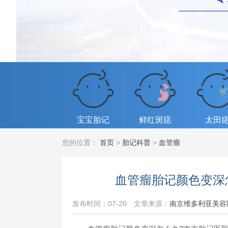
宝宝胎记
鲜红斑痣
太田
您的位置：
首页
>
胎记科普
>
血管瘤
血管瘤胎记颜色变深
发布时间：07-20
文章来源：
南京维多利亚美容