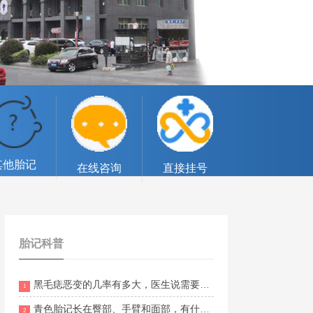
其他胎记
在线咨询
直接挂号
胎记科普
黑毛痣恶变的几率有多大，医生说需要切除
1
青色胎记长在臀部、手臂和面部，有什么不同意义？
2