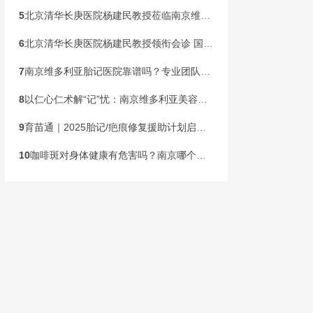
5
北京清华长庚医院杨建民教授莅临南京维多利亚胎记诊疗，本周末联合会诊开启！
6
北京清华长庚医院杨建民教授领衔会诊 国家级公益基金助力胎记患儿健康行动在宁启动
7
南京维多利亚胎记医院靠谱吗？专业团队，安心之选
8
以仁心仁术解“记”忧：南京维多利亚美容医院构建胎记诊疗新标杆
9
育苗通｜2025胎记/疤痕修复援助计划启动！限300名速申领
10
咖啡斑对身体健康有危害吗？南京哪个胎记医院专业？