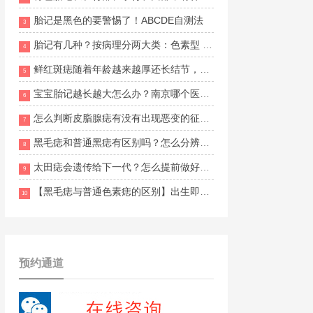
胎记是黑色的要警惕了！ABCDE自测法
3
胎记有几种？按病理分两大类：色素型 vs 血管型
4
鲜红斑痣随着年龄越来越厚还长结节，什么方法改善更安全有效？南京胎记医院哪家口碑好？
5
宝宝胎记越长越大怎么办？南京哪个医生治疗经验比较丰富？
6
怎么判断皮脂腺痣有没有出现恶变的征兆？南京维多利亚胎记地址在哪里？
7
黑毛痣和普通黑痣有区别吗？怎么分辨两者的不同？南京哪家胎记医院比较好？
8
太田痣会遗传给下一代？怎么提前做好预防和干预？南京目前有正规胎记援助活动吗？
9
【黑毛痣与普通色素痣的区别】出生即有、面积大、多毛发
10
预约通道